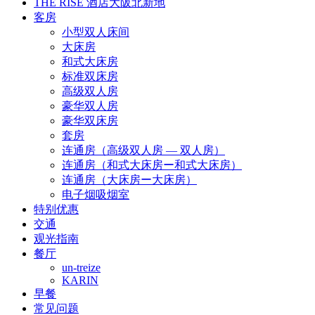
THE RISE 酒店大阪北新地
客房
小型双人床间
大床房
和式大床房
标准双床房
高级双人房
豪华双人房
豪华双床房
套房
连通房（高级双人房 — 双人房）
连通房（和式大床房ー和式大床房）
连通房（大床房ー大床房）
电子烟吸烟室
特别优惠
交通
观光指南
餐厅
un-treize
KARIN
早餐
常见问题