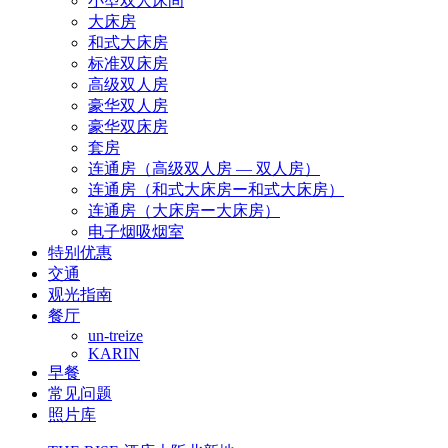
小型双人床间
大床房
和式大床房
标准双床房
高级双人房
豪华双人房
豪华双床房
套房
连通房（高级双人房 — 双人房）
连通房（和式大床房ー和式大床房）
连通房（大床房ー大床房）
电子烟吸烟室
特别优惠
交通
观光指南
餐厅
un-treize
KARIN
早餐
常见问题
照片库