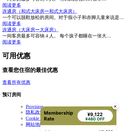
阅读更多
连通房（和式大床房ー和式大床房）
一个可以脱鞋放松的房间。对于假小子和赤脚儿童来说是…
阅读更多
连通房（大床房ー大床房）
一间客房最多可容纳 4 人。 每个孩子都睡在一张大…
阅读更多
可用优惠
查看您住宿的最佳优惠
查看所有优惠
预订房间
关
Provision
隐私政策
Membership
闭
¥9,122
Rate
Cookie 政策
¥480 OFF
网站地图