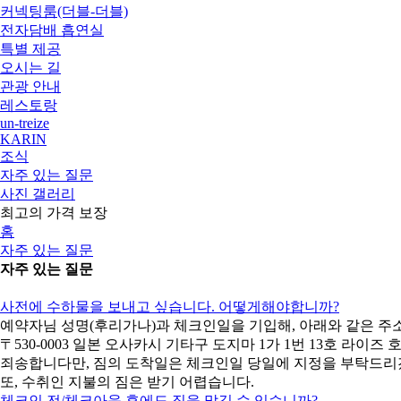
커넥팅룸(더블-더블)
전자담배 흡연실
특별 제공
오시는 길
관광 안내
레스토랑
un-treize
KARIN
조식
자주 있는 질문
사진 갤러리
최고의 가격 보장
홈
자주 있는 질문
자주 있는 질문
사전에 수하물을 보내고 싶습니다. 어떻게해야합니까?
예약자님 성명(후리가나)과 체크인일을 기입해, 아래와 같은 주
〒530-0003 일본 오사카시 기타구 도지마 1가 1번 13호 라이즈
죄송합니다만, 짐의 도착일은 체크인일 당일에 지정을 부탁드리
또, 수취인 지불의 짐은 받기 어렵습니다.
체크인 전/체크아웃 후에도 짐을 맡길 수 있습니까?