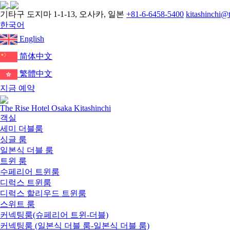
메
기타구 도지마 1-1-13, 오사카, 일본
+81-6-6458-5400
kitashinchi@t
뉴
한국어
English
简体中文
繁體中文
지금 예약
Close
menu
The Rise Hotel Osaka Kitashinchi
객실
세미 더블룸
싱글 룸
일본식 더블 룸
트윈 룸
수페리어 트윈룸
디럭스 트윈룸
디럭스 할리우드 트윈룸
스위트 룸
커넥팅룸(슈페리어 트윈-더블)
커넥팅룸 (일본식 더블 룸-일본식 더블 룸)